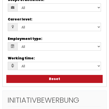
Career level
:
Employment type
:
Working time
:
Reset
INITIATIVBEWERBUNG